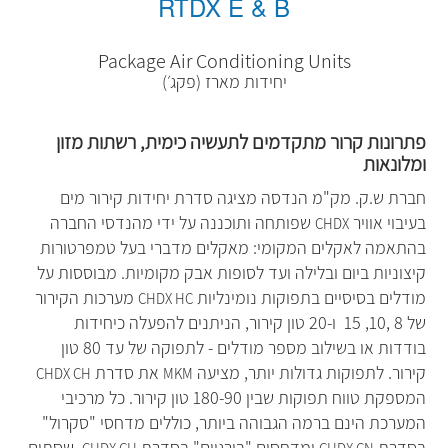
RTDX E & B
Package Air Conditioning Units
יחידות מארז (פקג׳)
פתרונות קרור מתקדמים לתעשיה כימית, רשתות מזון
ומלונאות
חברת ש.ק. מק"מ הנדסה מציגה סדרת יחידות קירור מים
בעיבוי אוויר
שפותחה ותוכננה על ידי מהנדסי החברה
CHDX
בהתאמה לאקלים המקומי: מאקלים מדברי בעל טמפרטורות
קיצוניות ביום ובלילה ועד לסופות אבק מקומיות. מבוססות על
מודלים בסיסיים בתפוקות נומינליות
מערכות הקירור
CHDX HC
של 8 ,10, 15 ו-20 טון קירור, הניתנים להפעלה כיחידות
בודדות או בשילוב מספר מודלים - לתפוקה של עד 80 טון
קירור. לתפוקות גדולות יותר, מציעה
את סדרת
CHDX CH
MKM
המספקת טווח תפוקות שבין 180-90 טון קירור. כל מרכיבי
המערכת הינם ברמה הגבוהה ביותר, כוללים מדחסי "סקרול"
בסדרת
ומדחסים "בורגיים" בסדרת
, שסתום